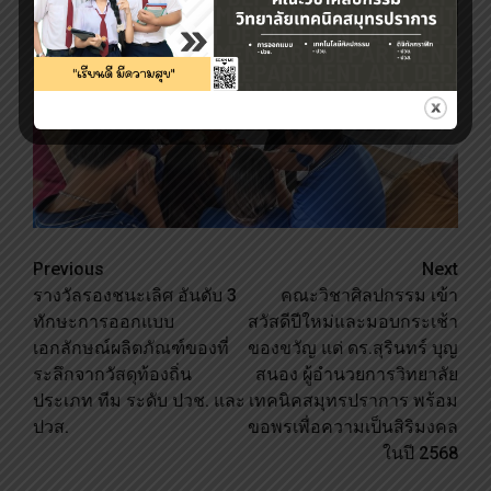
Continue
Previous
Next
รางวัลรองชนะเลิศ อันดับ 3
คณะวิชาศิลปกรรม เข้า
Reading
ทักษะการออกแบบ
สวัสดีปีใหม่และมอบกระเช้า
เอกลักษณ์ผลิตภัณฑ์ของที่
ของขวัญ แด่ ดร.สุรินทร์ บุญ
ระลึกจากวัสดุท้องถิ่น
สนอง ผู้อำนวยการวิทยาลัย
ประเภท ทีม ระดับ ปวช. และ
เทคนิคสมุทรปราการ พร้อม
ปวส.
ขอพรเพื่อความเป็นสิริมงคล
ในปี 2568