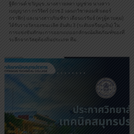
ฐิติกานต์ ขวัญมุข ,นางสาวยลดา บุญช่วย นางสาว
เบญญาภา กรวิจิตร์ (ปวช.2 แผนกวิชาคอมพิวเตอร์
กราฟิก) และนางสาวภัณฑิรา เดือนแร่รัมย์ (ครูผู้ควบคุม)
ได้รับรางวัลรองชนะเลิศ อันดับ 3 (ระดับเหรียญเงิน) ใน
การแข่งขันทักษะการออกแบบเอกลักษณ์ผลิตภัณฑ์ของที่
ระลึกจากวัสดุท้องถิ่นประเภท ทีม...